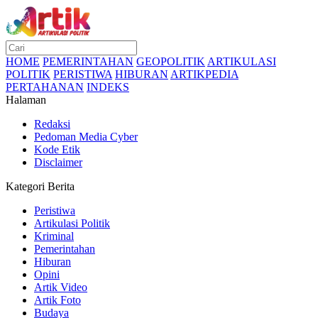
HOME
PEMERINTAHAN
GEOPOLITIK
ARTIKULASI
POLITIK
PERISTIWA
HIBURAN
ARTIKPEDIA
PERTAHANAN
INDEKS
Halaman
Redaksi
Pedoman Media Cyber
Kode Etik
Disclaimer
Kategori Berita
Peristiwa
Artikulasi Politik
Kriminal
Pemerintahan
Hiburan
Opini
Artik Video
Artik Foto
Budaya