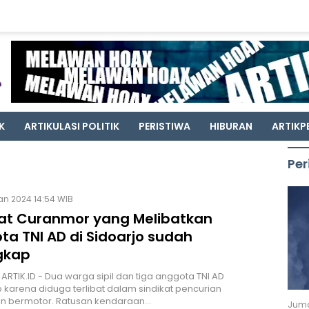
K
ARTIKULASI POLITIK
PERISTIWA
HIBURAN
ARTIKP
Per
an 2024 14:54 WIB
kat Curanmor yang Melibatkan
ta TNI AD di Sidoarjo sudah
gkap
 ARTIK.ID - Dua warga sipil dan tiga anggota TNI AD
 karena diduga terlibat dalam sindikat pencurian
n bermotor. Ratusan kendaraan…
Juma