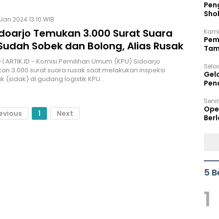
Peng
Sho
Jan 2024 13:10 WIB
Per
idoarjo Temukan 3.000 Surat Suara
Kami
Pem
Sudah Sobek dan Bolong, Alias Rusak
Tam
Bel
| ARTIK.ID - Komisi Pemilihan Umum (KPU) Sidoarjo
Sela
 3.000 surat suara rusak saat melakukan inspeksi
Gel
(sidak) di gudang logistik KPU…
Pen
Seni
Ope
evious
1
Next
Berl
5 B
1