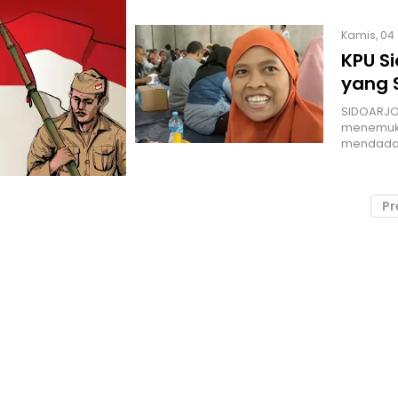
Kamis, 04 
KPU S
yang 
SIDOARJO 
menemukan
mendadak 
Pr