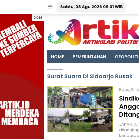
Sabtu, 08 Agu 2026 09:01 WIB
close
HOME
PEMERINTAHAN
GEOPOLITI
Surat Suara Di Sidoarjo Rusak
Rabu, 10 J
Sindi
Anggo
Ditan
JAKARTA |
ditangkap
kendaraa