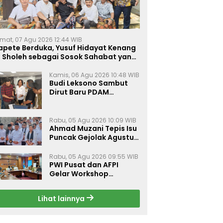
mat, 07 Agu 2026 12:44 WIB
apete Berduka, Yusuf Hidayat Kenang
. Sholeh sebagai Sosok Sahabat yang
eduli Sesama Alumni Tebuireng
Kamis, 06 Agu 2026 10:48 WIB
Budi Leksono Sambut
Dirut Baru PDAM
Surabaya, Dorong
Pelayanan Air Minum
Makin Prima
Rabu, 05 Agu 2026 10:09 WIB
Ahmad Muzani Tepis Isu
Puncak Gejolak Agustus
2026, Ajak Masyarakat
Perkuat Persatuan
Rabu, 05 Agu 2026 09:55 WIB
PWI Pusat dan AFPI
Gelar Workshop
Jurnalistik Bahas Pindar,
Inklusi Keuangan, dan
Lihat lainnya
Perlindungan Publik