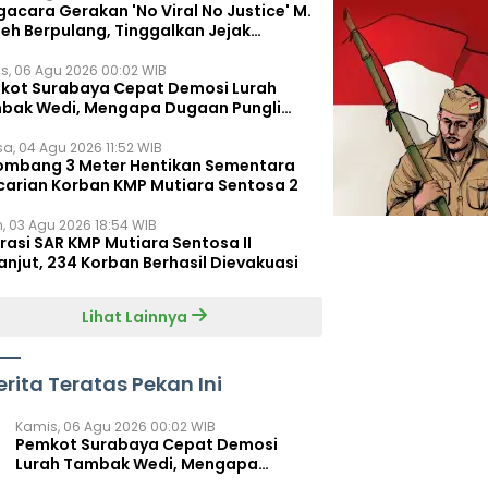
acara Gerakan 'No Viral No Justice' M.
leh Berpulang, Tinggalkan Jejak
juangan untuk Rakyat Kecil
s, 06 Agu 2026 00:02 WIB
kot Surabaya Cepat Demosi Lurah
bak Wedi, Mengapa Dugaan Pungli
um Terungkap?
sa, 04 Agu 2026 11:52 WIB
ombang 3 Meter Hentikan Sementara
carian Korban KMP Mutiara Sentosa 2
n, 03 Agu 2026 18:54 WIB
rasi SAR KMP Mutiara Sentosa II
anjut, 234 Korban Berhasil Dievakuasi
Lihat Lainnya
erita Teratas Pekan Ini
Kamis, 06 Agu 2026 00:02 WIB
Pemkot Surabaya Cepat Demosi
Lurah Tambak Wedi, Mengapa
Dugaan Pungli Belum Terungkap?