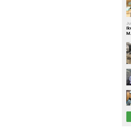
Ju
Ik
M
P