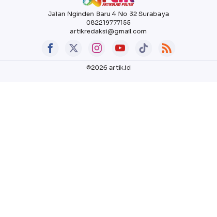
Jalan Nginden Baru 4 No 32 Surabaya
082219777155
artikredaksi@gmail.com
©2026 artik.id