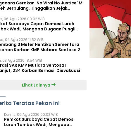
acara Gerakan 'No Viral No Justice' M.
leh Berpulang, Tinggalkan Jejak
juangan untuk Rakyat Kecil
s, 06 Agu 2026 00:02 WIB
kot Surabaya Cepat Demosi Lurah
bak Wedi, Mengapa Dugaan Pungli
um Terungkap?
sa, 04 Agu 2026 11:52 WIB
ombang 3 Meter Hentikan Sementara
carian Korban KMP Mutiara Sentosa 2
n, 03 Agu 2026 18:54 WIB
rasi SAR KMP Mutiara Sentosa II
anjut, 234 Korban Berhasil Dievakuasi
Lihat Lainnya
erita Teratas Pekan Ini
Kamis, 06 Agu 2026 00:02 WIB
Pemkot Surabaya Cepat Demosi
Lurah Tambak Wedi, Mengapa
Dugaan Pungli Belum Terungkap?