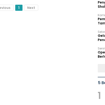
Peng
Sho
evious
1
Next
Per
Kami
Pem
Tam
Bel
Sela
Gel
Pen
Seni
Ope
Berl
5 B
1