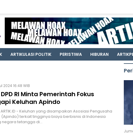
K
ARTIKULASI POLITIK
PERISTIWA
HIBURAN
ARTIKP
Per
Jul 2024 16:48 WIB
 DPD RI Minta Pemerintah Fokus
api Keluhan Apindo
 ARTIK.ID - Keluhan yang disampaikan Asosiasi Pengusaha
 (Apindo) terkait tingginya biaya berbisnis di Indonesia
g negara tetangga di…
Juma