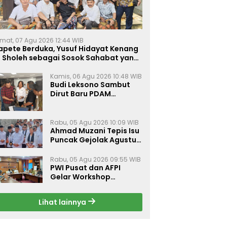
mat, 07 Agu 2026 12:44 WIB
apete Berduka, Yusuf Hidayat Kenang
. Sholeh sebagai Sosok Sahabat yang
eduli Sesama Alumni Tebuireng
Kamis, 06 Agu 2026 10:48 WIB
Budi Leksono Sambut
Dirut Baru PDAM
Surabaya, Dorong
Pelayanan Air Minum
Makin Prima
Rabu, 05 Agu 2026 10:09 WIB
Ahmad Muzani Tepis Isu
Puncak Gejolak Agustus
2026, Ajak Masyarakat
Perkuat Persatuan
Rabu, 05 Agu 2026 09:55 WIB
PWI Pusat dan AFPI
Gelar Workshop
Jurnalistik Bahas Pindar,
Inklusi Keuangan, dan
Lihat lainnya
Perlindungan Publik