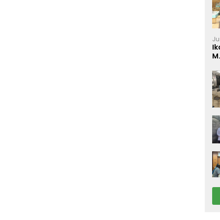
Ju
Ik
M
P