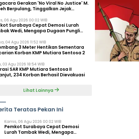
acara Gerakan 'No Viral No Justice' M.
leh Berpulang, Tinggalkan Jejak
juangan untuk Rakyat Kecil
s, 06 Agu 2026 00:02 WIB
kot Surabaya Cepat Demosi Lurah
bak Wedi, Mengapa Dugaan Pungli
um Terungkap?
sa, 04 Agu 2026 11:52 WIB
ombang 3 Meter Hentikan Sementara
carian Korban KMP Mutiara Sentosa 2
n, 03 Agu 2026 18:54 WIB
rasi SAR KMP Mutiara Sentosa II
anjut, 234 Korban Berhasil Dievakuasi
Lihat Lainnya
erita Teratas Pekan Ini
Kamis, 06 Agu 2026 00:02 WIB
Pemkot Surabaya Cepat Demosi
Lurah Tambak Wedi, Mengapa
Dugaan Pungli Belum Terungkap?