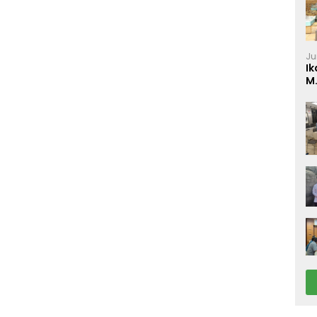
Ju
Ik
M
P