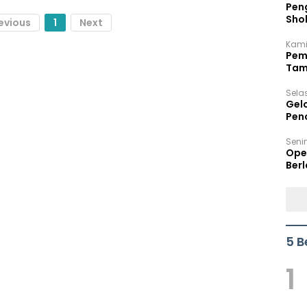
Peng
Sho
evious
1
Next
Per
Kami
Pem
Tam
Bel
Sela
Gel
Pen
Seni
Ope
Berl
5 B
1