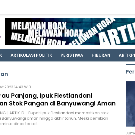
K
ARTIKULASI POLITIK
PERISTIWA
HIBURAN
ARTIKP
Per
man
kt 2023 14:43 WIB
au Panjang, Ipuk Fiestiandani
kan Stok Pangan di Banyuwangi Aman
I | ARTIK.ID - Bupati Ipuk Fiestiandani memastikan stok
 Banyuwangi aman hingga akhir tahun. Meski demikian
eminta dinas terkait…
Juma