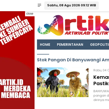
Sabtu, 08 Agu 2026 09:12 WIB
close
HOME
PEMERINTAHAN
GEOPOLITI
Stok Pangan Di Banyuwangi A
Rabu, 04 O
Kemar
Pasti
BANYUWANG
pangan di
dirinya m