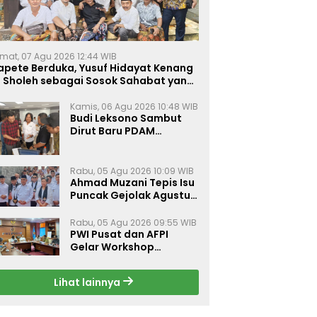
mat, 07 Agu 2026 12:44 WIB
apete Berduka, Yusuf Hidayat Kenang
. Sholeh sebagai Sosok Sahabat yang
eduli Sesama Alumni Tebuireng
Kamis, 06 Agu 2026 10:48 WIB
Budi Leksono Sambut
Dirut Baru PDAM
Surabaya, Dorong
Pelayanan Air Minum
Makin Prima
Rabu, 05 Agu 2026 10:09 WIB
Ahmad Muzani Tepis Isu
Puncak Gejolak Agustus
2026, Ajak Masyarakat
Perkuat Persatuan
Rabu, 05 Agu 2026 09:55 WIB
PWI Pusat dan AFPI
Gelar Workshop
Jurnalistik Bahas Pindar,
Inklusi Keuangan, dan
Lihat lainnya
Perlindungan Publik