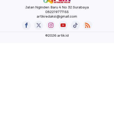
Jalan Nginden Baru 4 No 32 Surabaya
082219777155
artikredaksi@gmail.com
©2026 artik.id