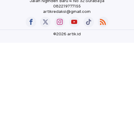
Jalan Nginden Baru 4 No 32 Surabaya
082219777155
artikredaksi@gmail.com
©2026 artik.id