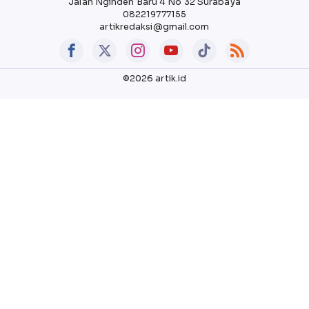
Jalan Nginden Baru 4 No 32 Surabaya
082219777155
artikredaksi@gmail.com
©2026 artik.id