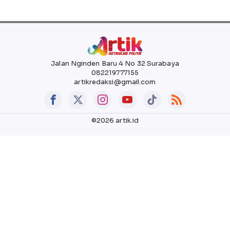
Jalan Nginden Baru 4 No 32 Surabaya
082219777155
artikredaksi@gmail.com
©2026 artik.id