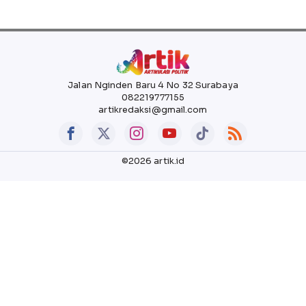
Jalan Nginden Baru 4 No 32 Surabaya
082219777155
artikredaksi@gmail.com
©2026 artik.id