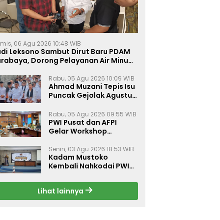
mis, 06 Agu 2026 10:48 WIB
udi Leksono Sambut Dirut Baru PDAM
urabaya, Dorong Pelayanan Air Minum
akin Prima
Rabu, 05 Agu 2026 10:09 WIB
Ahmad Muzani Tepis Isu
Puncak Gejolak Agustus
2026, Ajak Masyarakat
Perkuat Persatuan
Rabu, 05 Agu 2026 09:55 WIB
PWI Pusat dan AFPI
Gelar Workshop
Jurnalistik Bahas Pindar,
Inklusi Keuangan, dan
Senin, 03 Agu 2026 18:53 WIB
Kadam Mustoko
Perlindungan Publik
Kembali Nahkodai PWI
Lamongan, PWI Nganjuk
Harap Sinergi Antar
Lihat lainnya
Daerah Kian Kuat