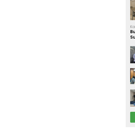
Ka
B
S
M