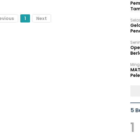
Pem
Tam
Bel
evious
1
Next
Sela
Gel
Pen
Seni
Ope
Berl
Ming
MAT
Pele
5 B
1