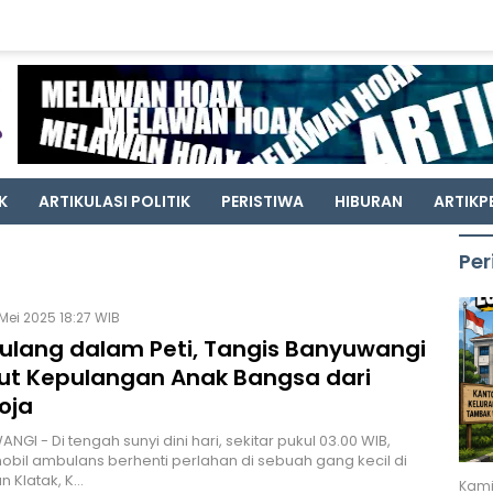
K
ARTIKULASI POLITIK
PERISTIWA
HIBURAN
ARTIKP
Per
 Mei 2025 18:27 WIB
 Pulang dalam Peti, Tangis Banyuwangi
t Kepulangan Anak Bangsa dari
oja
I - Di tengah sunyi dini hari, sekitar pukul 03.00 WIB,
bil ambulans berhenti perlahan di sebuah gang kecil di
n Klatak, K…
Kami