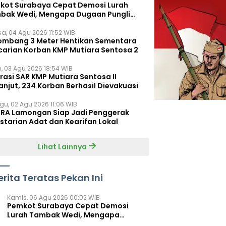
kot Surabaya Cepat Demosi Lurah
bak Wedi, Mengapa Dugaan Pungli
um Terungkap?
sa, 04 Agu 2026 11:52 WIB
ombang 3 Meter Hentikan Sementara
carian Korban KMP Mutiara Sentosa 2
n, 03 Agu 2026 18:54 WIB
rasi SAR KMP Mutiara Sentosa II
anjut, 234 Korban Berhasil Dievakuasi
gu, 02 Agu 2026 11:06 WIB
RA Lamongan Siap Jadi Penggerak
starian Adat dan Kearifan Lokal
Lihat Lainnya
erita Teratas Pekan Ini
Kamis, 06 Agu 2026 00:02 WIB
Pemkot Surabaya Cepat Demosi
Lurah Tambak Wedi, Mengapa
Dugaan Pungli Belum Terungkap?