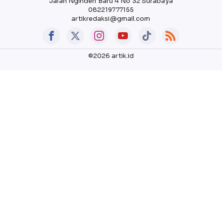
Jalan Nginden Baru 4 No 32 Surabaya
082219777155
artikredaksi@gmail.com
©2026 artik.id