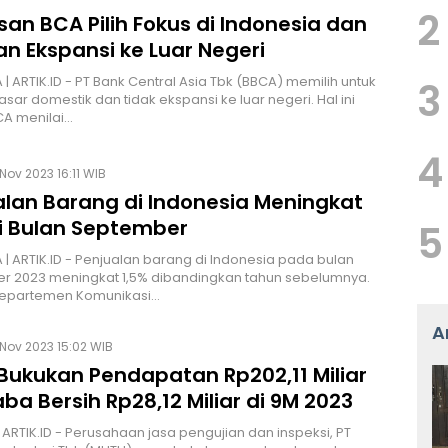
2
asan BCA Pilih Fokus di Indonesia dan
n Ekspansi ke Luar Negeri
| ARTIK.ID - PT Bank Central Asia Tbk (BBCA) memilih untuk
3
asar domestik dan tidak ekspansi ke luar negeri. Hal ini
CA menilai…
4
Nov 2023 16:11 WIB
alan Barang di Indonesia Meningkat
di Bulan September
5
| ARTIK.ID - Penjualan barang di Indonesia pada bulan
r 2023 meningkat 1,5% dibandingkan tahun sebelumnya.
 Departemen Komunikasi…
A
Nov 2023 15:02 WIB
Bukukan Pendapatan Rp202,11 Miliar
ba Bersih Rp28,12 Miliar di 9M 2023
 ARTIK.ID - Perusahaan jasa pengujian dan inspeksi, PT