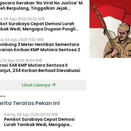
acara Gerakan 'No Viral No Justice' M.
leh Berpulang, Tinggalkan Jejak
juangan untuk Rakyat Kecil
s, 06 Agu 2026 00:02 WIB
kot Surabaya Cepat Demosi Lurah
bak Wedi, Mengapa Dugaan Pungli
um Terungkap?
sa, 04 Agu 2026 11:52 WIB
ombang 3 Meter Hentikan Sementara
carian Korban KMP Mutiara Sentosa 2
n, 03 Agu 2026 18:54 WIB
rasi SAR KMP Mutiara Sentosa II
anjut, 234 Korban Berhasil Dievakuasi
Lihat Lainnya
erita Teratas Pekan Ini
Kamis, 06 Agu 2026 00:02 WIB
Pemkot Surabaya Cepat Demosi
Lurah Tambak Wedi, Mengapa
Dugaan Pungli Belum Terungkap?