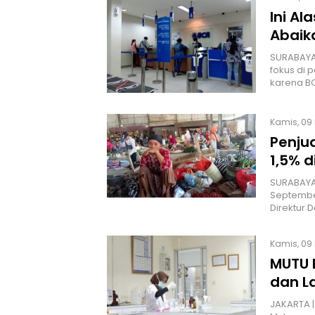
Ini Al
Abaika
SURABAYA 
fokus di p
karena B
Kamis, 09 
Penju
1,5% 
SURABAYA 
Septembe
Direktur
Kamis, 09 
MUTU 
dan La
JAKARTA |