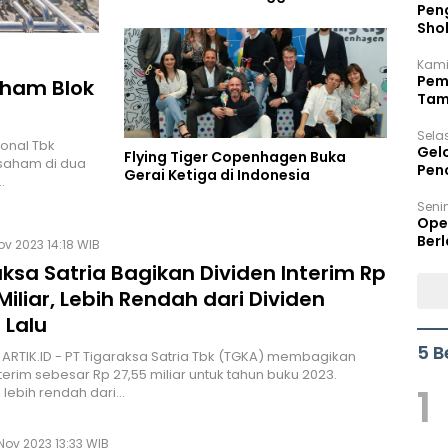
Peng
Sho
Per
Kami
Pem
aham Blok
Tam
Bel
Sela
ional Tbk
Gel
Flying Tiger Copenhagen Buka
saham di dua
Pen
Gerai Ketiga di Indonesia
…
Seni
Ope
Berl
Nov 2023 14:18 WIB
ksa Satria Bagikan Dividen Interim Rp
Miliar, Lebih Rendah dari Dividen
 Lalu
5 B
 ARTIK.ID - PT Tigaraksa Satria Tbk (TGKA) membagikan
nterim sebesar Rp 27,55 miliar untuk tahun buku 2023.
1
i lebih rendah dari…
Nov 2023 13:33 WIB