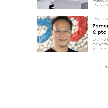
Mutuagun
Rp202,11 
Rabu, 08 
Pemer
Cipta 
JAKARTA |
menyataka
yang men
Pr