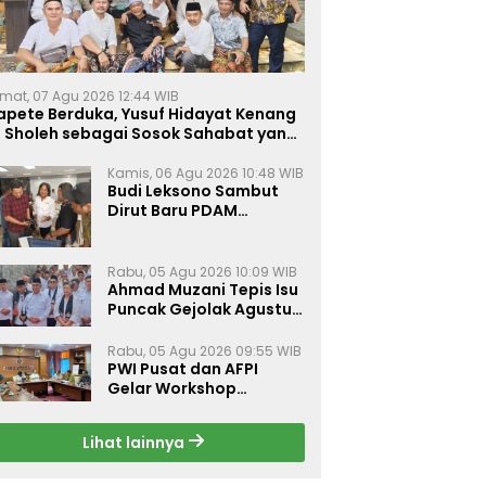
mat, 07 Agu 2026 12:44 WIB
apete Berduka, Yusuf Hidayat Kenang
. Sholeh sebagai Sosok Sahabat yang
eduli Sesama Alumni Tebuireng
Kamis, 06 Agu 2026 10:48 WIB
Budi Leksono Sambut
Dirut Baru PDAM
Surabaya, Dorong
Pelayanan Air Minum
Makin Prima
Rabu, 05 Agu 2026 10:09 WIB
Ahmad Muzani Tepis Isu
Puncak Gejolak Agustus
2026, Ajak Masyarakat
Perkuat Persatuan
Rabu, 05 Agu 2026 09:55 WIB
PWI Pusat dan AFPI
Gelar Workshop
Jurnalistik Bahas Pindar,
Inklusi Keuangan, dan
Lihat lainnya
Perlindungan Publik