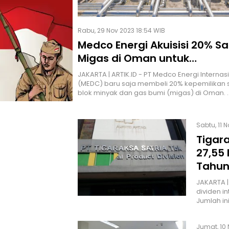
Rabu, 29 Nov 2023 18:54 WIB
Medco Energi Akuisisi 20% S
Migas di Oman untuk
Mengembangkan Aset
JAKARTA | ARTIK.ID - PT Medco Energi Internas
(MEDC) baru saja membeli 20% kepemilikan 
blok minyak dan gas bumi (migas) di Oman. 
Sabtu, 11 
Tigara
27,55 
Tahun
JAKARTA |
dividen i
Jumlah in
Jumat, 10 