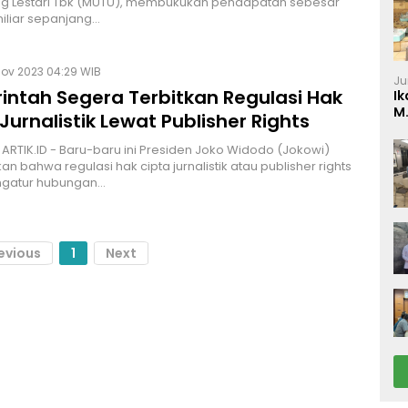
g Lestari Tbk (MUTU), membukukan pendapatan sebesar
miliar sepanjang…
Nov 2023 04:29 WIB
Ju
intah Segera Terbitkan Regulasi Hak
Ik
M
Jurnalistik Lewat Publisher Rights
P
 ARTIK.ID - Baru-baru ini Presiden Joko Widodo (Jokowi)
n bahwa regulasi hak cipta jurnalistik atau publisher rights
gatur hubungan…
evious
1
Next