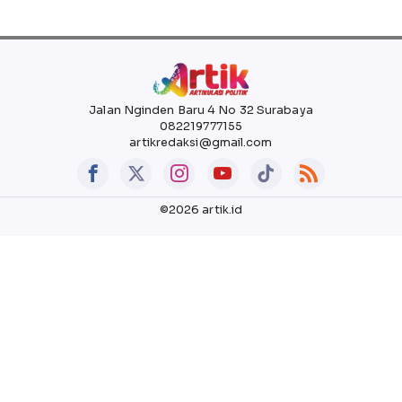
Jalan Nginden Baru 4 No 32 Surabaya
082219777155
artikredaksi@gmail.com
©2026 artik.id