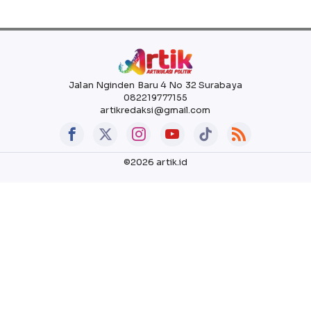
Jalan Nginden Baru 4 No 32 Surabaya
082219777155
artikredaksi@gmail.com
©2026 artik.id