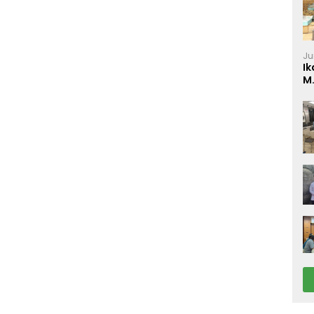
Ju
Ik
M
P