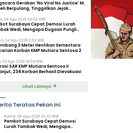
acara Gerakan 'No Viral No Justice' M.
leh Berpulang, Tinggalkan Jejak
juangan untuk Rakyat Kecil
s, 06 Agu 2026 00:02 WIB
kot Surabaya Cepat Demosi Lurah
bak Wedi, Mengapa Dugaan Pungli
um Terungkap?
sa, 04 Agu 2026 11:52 WIB
ombang 3 Meter Hentikan Sementara
carian Korban KMP Mutiara Sentosa 2
n, 03 Agu 2026 18:54 WIB
rasi SAR KMP Mutiara Sentosa II
anjut, 234 Korban Berhasil Dievakuasi
Lihat Lainnya
erita Teratas Pekan Ini
Kamis, 06 Agu 2026 00:02 WIB
Pemkot Surabaya Cepat Demosi
Lurah Tambak Wedi, Mengapa
Dugaan Pungli Belum Terungkap?