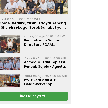
mat, 07 Agu 2026 12:44 WIB
apete Berduka, Yusuf Hidayat Kenang
. Sholeh sebagai Sosok Sahabat yang
eduli Sesama Alumni Tebuireng
Kamis, 06 Agu 2026 10:48 WIB
Budi Leksono Sambut
Dirut Baru PDAM
Surabaya, Dorong
Pelayanan Air Minum
Makin Prima
Rabu, 05 Agu 2026 10:09 WIB
Ahmad Muzani Tepis Isu
Puncak Gejolak Agustus
2026, Ajak Masyarakat
Perkuat Persatuan
Rabu, 05 Agu 2026 09:55 WIB
PWI Pusat dan AFPI
Gelar Workshop
Jurnalistik Bahas Pindar,
Inklusi Keuangan, dan
Lihat lainnya
Perlindungan Publik