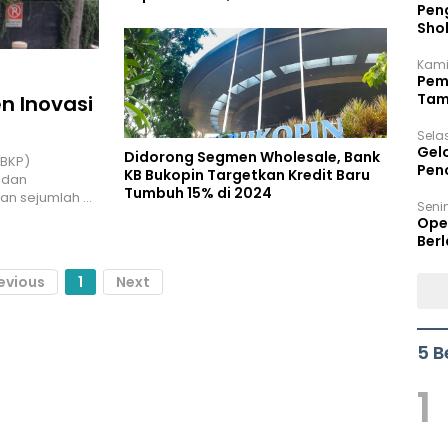
Peng
Sho
Per
Kami
Pem
Tam
n Inovasi
Bel
Sela
Gel
Didorong Segmen Wholesale, Bank
BBKP)
Pen
KB Bukopin Targetkan Kredit Baru
 dan
Tumbuh 15% di 2024
kan sejumlah …
Seni
Ope
Berl
evious
1
Next
5 B
1