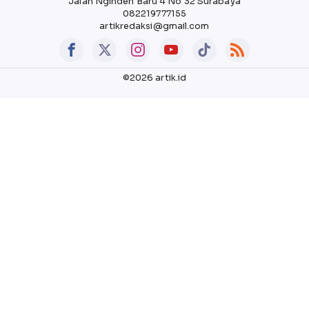
Jalan Nginden Baru 4 No 32 Surabaya
082219777155
artikredaksi@gmail.com
©2026 artik.id