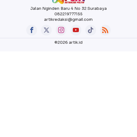
Jalan Nginden Baru 4 No 32 Surabaya
082219777155
artikredaksi@gmail.com
©2026 artik.id