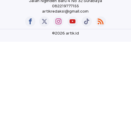
Jalan Nginden Baru 4 No 32 Surabaya
082219777155
artikredaksi@gmail.com
©2026 artik.id