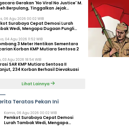
acara Gerakan 'No Viral No Justice' M.
leh Berpulang, Tinggalkan Jejak
juangan untuk Rakyat Kecil
s, 06 Agu 2026 00:02 WIB
kot Surabaya Cepat Demosi Lurah
bak Wedi, Mengapa Dugaan Pungli
um Terungkap?
sa, 04 Agu 2026 11:52 WIB
ombang 3 Meter Hentikan Sementara
carian Korban KMP Mutiara Sentosa 2
n, 03 Agu 2026 18:54 WIB
rasi SAR KMP Mutiara Sentosa II
anjut, 234 Korban Berhasil Dievakuasi
Lihat Lainnya
erita Teratas Pekan Ini
Kamis, 06 Agu 2026 00:02 WIB
Pemkot Surabaya Cepat Demosi
Lurah Tambak Wedi, Mengapa
Dugaan Pungli Belum Terungkap?