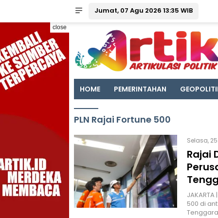
Jumat, 07 Agu 2026 13:35 WIB
close
HOME
PEMERINTAHAN
GEOPOLITI
PLN Rajai Fortune 500
Selasa, 25
Rajai 
Perusa
Tengg
JAKARTA |
500 di ant
Tenggara.