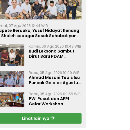
mat, 07 Agu 2026 12:44 WIB
apete Berduka, Yusuf Hidayat Kenang
. Sholeh sebagai Sosok Sahabat yang
eduli Sesama Alumni Tebuireng
Kamis, 06 Agu 2026 10:48 WIB
Budi Leksono Sambut
Dirut Baru PDAM
Surabaya, Dorong
Pelayanan Air Minum
Makin Prima
Rabu, 05 Agu 2026 10:09 WIB
Ahmad Muzani Tepis Isu
Puncak Gejolak Agustus
2026, Ajak Masyarakat
Perkuat Persatuan
Rabu, 05 Agu 2026 09:55 WIB
PWI Pusat dan AFPI
Gelar Workshop
Jurnalistik Bahas Pindar,
Inklusi Keuangan, dan
Lihat lainnya
Perlindungan Publik