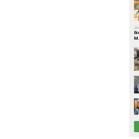
Ju
Ik
M
P