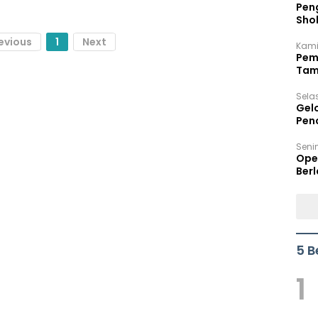
Peng
Sho
Per
evious
1
Next
Kami
Pem
Tam
Bel
Sela
Gel
Pen
Seni
Ope
Berl
5 B
1