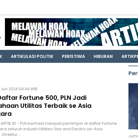
K
ARTIKULASI POLITIK
PERISTIWA
HIBURAN
ARTIKP
Per
 Jun 2024 09:44 WIB
Daftar Fortune 500, PLN Jadi
haan Utilitas Terbaik se Asia
ara
 ARTIK.ID - PLN berhasil menjadi pemimpin di daftar Fortune
ara seluruh industri Utilities Gas and Electric se-Asia
 Direktur…
Juma