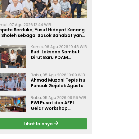
mat, 07 Agu 2026 12:44 WIB
apete Berduka, Yusuf Hidayat Kenang
. Sholeh sebagai Sosok Sahabat yang
eduli Sesama Alumni Tebuireng
Kamis, 06 Agu 2026 10:48 WIB
Budi Leksono Sambut
Dirut Baru PDAM
Surabaya, Dorong
Pelayanan Air Minum
Makin Prima
Rabu, 05 Agu 2026 10:09 WIB
Ahmad Muzani Tepis Isu
Puncak Gejolak Agustus
2026, Ajak Masyarakat
Perkuat Persatuan
Rabu, 05 Agu 2026 09:55 WIB
PWI Pusat dan AFPI
Gelar Workshop
Jurnalistik Bahas Pindar,
Inklusi Keuangan, dan
Lihat lainnya
Perlindungan Publik