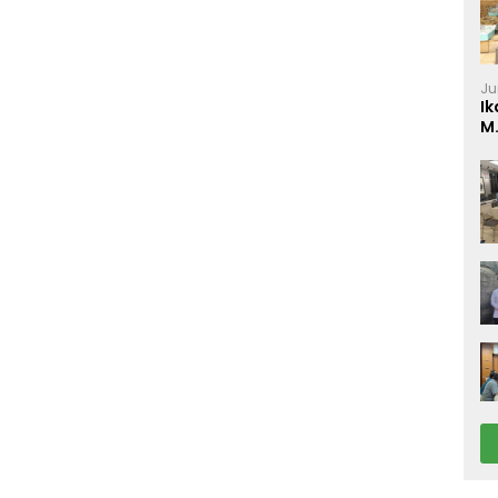
Ju
Ik
M
P