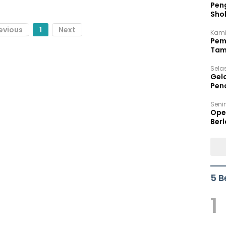
Peng
Sho
Per
evious
1
Next
Kami
Pem
Tam
Bel
Sela
Gel
Pen
Seni
Ope
Berl
5 B
1