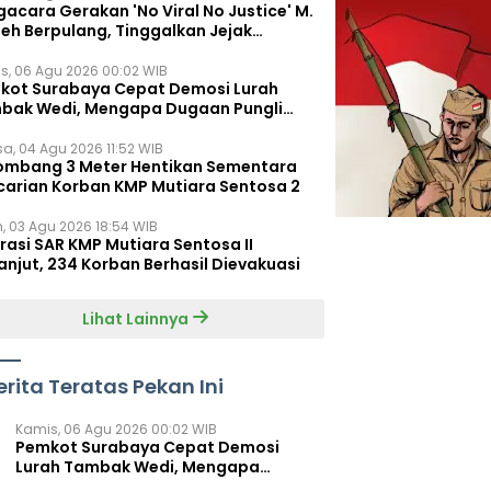
acara Gerakan 'No Viral No Justice' M.
leh Berpulang, Tinggalkan Jejak
juangan untuk Rakyat Kecil
s, 06 Agu 2026 00:02 WIB
kot Surabaya Cepat Demosi Lurah
bak Wedi, Mengapa Dugaan Pungli
um Terungkap?
sa, 04 Agu 2026 11:52 WIB
ombang 3 Meter Hentikan Sementara
carian Korban KMP Mutiara Sentosa 2
n, 03 Agu 2026 18:54 WIB
rasi SAR KMP Mutiara Sentosa II
anjut, 234 Korban Berhasil Dievakuasi
Lihat Lainnya
erita Teratas Pekan Ini
Kamis, 06 Agu 2026 00:02 WIB
Pemkot Surabaya Cepat Demosi
Lurah Tambak Wedi, Mengapa
Dugaan Pungli Belum Terungkap?