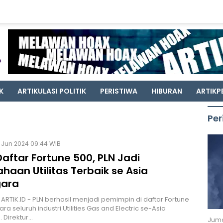
K
ARTIKULASI POLITIK
PERISTIWA
HIBURAN
ARTIKP
Per
 Jun 2024 09:44 WIB
Daftar Fortune 500, PLN Jadi
haan Utilitas Terbaik se Asia
ara
 ARTIK.ID - PLN berhasil menjadi pemimpin di daftar Fortune
ara seluruh industri Utilities Gas and Electric se-Asia
 Direktur…
Juma