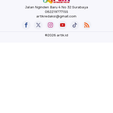
Jalan Nginden Baru 4 No 32 Surabaya
082219777155
artikredaksi@gmail.com
©2026 artik.id