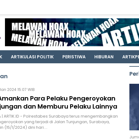
K
ARTIKULASI POLITIK
PERISTIWA
HIBURAN
ARTIKP
Per
gan
Jan 2024 15:07 WIB
i Amankan Para Pelaku Pengeroyokan
njungan dan Memburu Pelaku Lainnya
 | ARTIK.ID - Polrestabes Surabaya terus mengembangkan
geroyokan yang terjadi di Jalan Tunjungan, Surabaya,
 (15/1/2024) dini hari.…
Juma