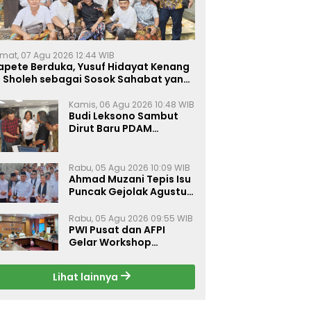
mat, 07 Agu 2026 12:44 WIB
apete Berduka, Yusuf Hidayat Kenang
. Sholeh sebagai Sosok Sahabat yang
eduli Sesama Alumni Tebuireng
Kamis, 06 Agu 2026 10:48 WIB
Budi Leksono Sambut
Dirut Baru PDAM
Surabaya, Dorong
Pelayanan Air Minum
Makin Prima
Rabu, 05 Agu 2026 10:09 WIB
Ahmad Muzani Tepis Isu
Puncak Gejolak Agustus
2026, Ajak Masyarakat
Perkuat Persatuan
Rabu, 05 Agu 2026 09:55 WIB
PWI Pusat dan AFPI
Gelar Workshop
Jurnalistik Bahas Pindar,
Inklusi Keuangan, dan
Lihat lainnya
Perlindungan Publik