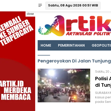
Sabtu, 08 Agu 2026 00:51 WIB
close
HOME
PEMERINTAHAN
GEOPOLITI
Pengeroyokan Di Jalan Tunjun
Sabtu, 20 
Polis
di Tu
SURABAYA
kasus pen
pada Senin