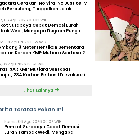
acara Gerakan 'No Viral No Justice' M.
leh Berpulang, Tinggalkan Jejak
juangan untuk Rakyat Kecil
s, 06 Agu 2026 00:02 WIB
kot Surabaya Cepat Demosi Lurah
bak Wedi, Mengapa Dugaan Pungli
um Terungkap?
sa, 04 Agu 2026 11:52 WIB
ombang 3 Meter Hentikan Sementara
carian Korban KMP Mutiara Sentosa 2
n, 03 Agu 2026 18:54 WIB
rasi SAR KMP Mutiara Sentosa II
anjut, 234 Korban Berhasil Dievakuasi
Lihat Lainnya
erita Teratas Pekan Ini
Kamis, 06 Agu 2026 00:02 WIB
Pemkot Surabaya Cepat Demosi
Lurah Tambak Wedi, Mengapa
Dugaan Pungli Belum Terungkap?