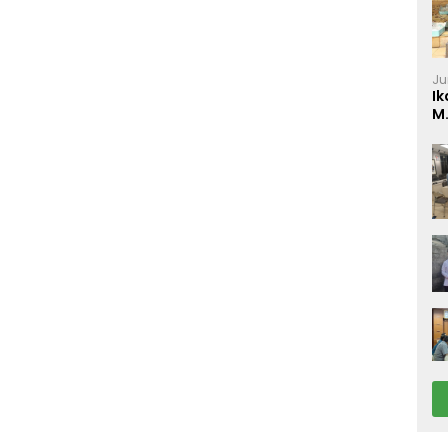
Ju
Ik
M
P