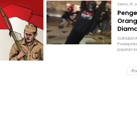
Senin, 15 
Penge
Orang
Diam
SURABAYA 
Padepokan
pejalan k
Pr