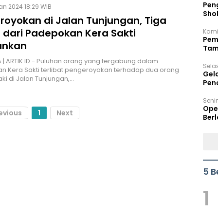
Peng
Jan 2024 18:29 WIB
Sho
royokan di Jalan Tunjungan, Tiga
Per
 dari Padepokan Kera Sakti
Kami
Pem
ankan
Tam
Bel
| ARTIK.ID - Puluhan orang yang tergabung dalam
Sela
 Kera Sakti terlibat pengeroyokan terhadap dua orang
Gel
aki di Jalan Tunjungan,…
Pen
Seni
Ope
evious
1
Next
Berl
5 B
1