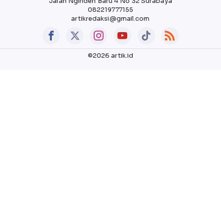
Jalan Nginden Baru 4 No 32 Surabaya
082219777155
artikredaksi@gmail.com
©2026 artik.id