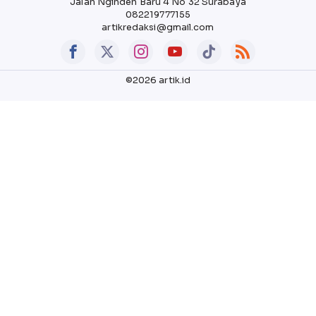
Jalan Nginden Baru 4 No 32 Surabaya
082219777155
artikredaksi@gmail.com
©2026 artik.id