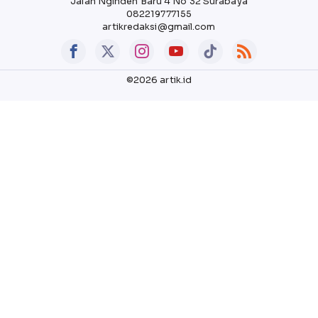
Jalan Nginden Baru 4 No 32 Surabaya
082219777155
artikredaksi@gmail.com
©2026 artik.id