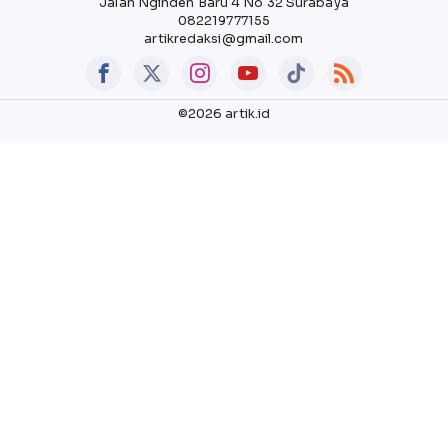
Jalan Nginden Baru 4 No 32 Surabaya
082219777155
artikredaksi@gmail.com
©2026 artik.id