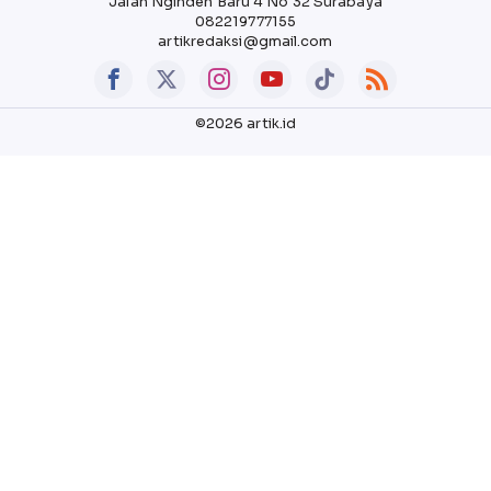
Jalan Nginden Baru 4 No 32 Surabaya
082219777155
artikredaksi@gmail.com
©2026 artik.id