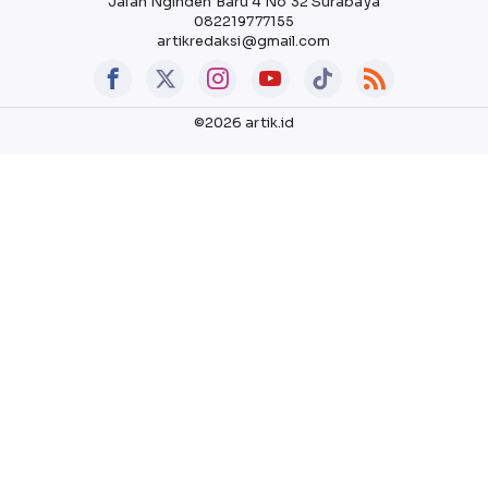
Jalan Nginden Baru 4 No 32 Surabaya
082219777155
artikredaksi@gmail.com
©2026 artik.id