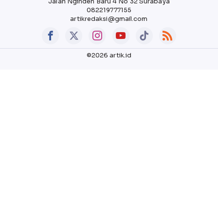
Jalan Nginden Baru 4 No 32 Surabaya
082219777155
artikredaksi@gmail.com
©2026 artik.id