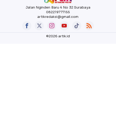
Jalan Nginden Baru 4 No 32 Surabaya
082219777155
artikredaksi@gmail.com
©2026 artik.id