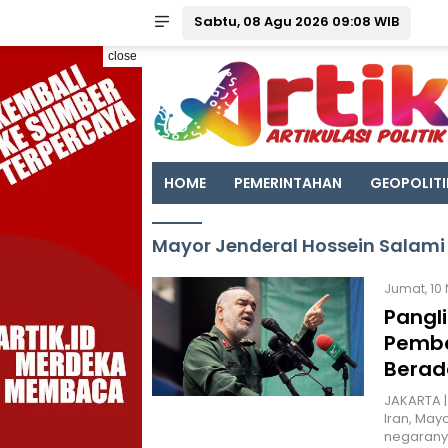
Sabtu, 08 Agu 2026 09:08 WIB
close
HOME
PEMERINTAHAN
GEOPOLITI
Mayor Jenderal Hossein Salami
Jumat, 10 
Pangl
Pemba
Berad
JAKARTA |
Iran, May
negarany