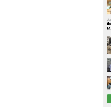
Ju
Ik
M
P