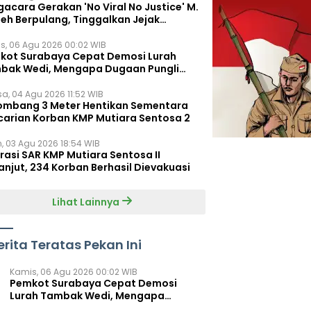
acara Gerakan 'No Viral No Justice' M.
leh Berpulang, Tinggalkan Jejak
juangan untuk Rakyat Kecil
s, 06 Agu 2026 00:02 WIB
kot Surabaya Cepat Demosi Lurah
bak Wedi, Mengapa Dugaan Pungli
um Terungkap?
sa, 04 Agu 2026 11:52 WIB
ombang 3 Meter Hentikan Sementara
carian Korban KMP Mutiara Sentosa 2
n, 03 Agu 2026 18:54 WIB
rasi SAR KMP Mutiara Sentosa II
anjut, 234 Korban Berhasil Dievakuasi
Lihat Lainnya
erita Teratas Pekan Ini
Kamis, 06 Agu 2026 00:02 WIB
Pemkot Surabaya Cepat Demosi
Lurah Tambak Wedi, Mengapa
Dugaan Pungli Belum Terungkap?