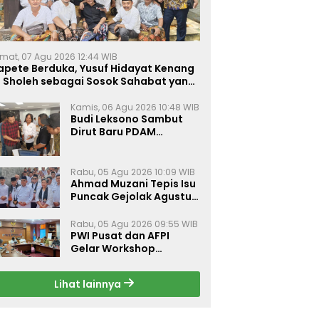
mat, 07 Agu 2026 12:44 WIB
apete Berduka, Yusuf Hidayat Kenang
. Sholeh sebagai Sosok Sahabat yang
eduli Sesama Alumni Tebuireng
Kamis, 06 Agu 2026 10:48 WIB
Budi Leksono Sambut
Dirut Baru PDAM
Surabaya, Dorong
Pelayanan Air Minum
Makin Prima
Rabu, 05 Agu 2026 10:09 WIB
Ahmad Muzani Tepis Isu
Puncak Gejolak Agustus
2026, Ajak Masyarakat
Perkuat Persatuan
Rabu, 05 Agu 2026 09:55 WIB
PWI Pusat dan AFPI
Gelar Workshop
Jurnalistik Bahas Pindar,
Inklusi Keuangan, dan
Lihat lainnya
Perlindungan Publik