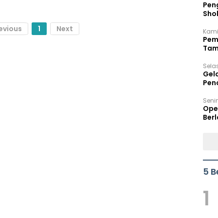
Peng
Sho
Per
evious
1
Next
Kami
Pem
Tam
Bel
Sela
Gel
Pen
Seni
Ope
Berl
5 B
1