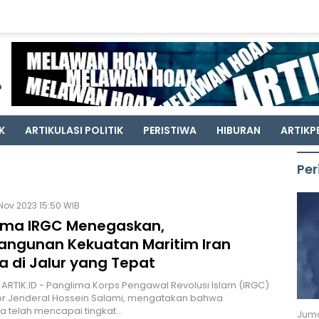
K
ARTIKULASI POLITIK
PERISTIWA
HIBURAN
ARTIKP
Per
Nov 2023 15:50 WIB
ima IRGC Menegaskan,
ngunan Kekuatan Maritim Iran
a di Jalur yang Tepat
 ARTIK.ID - Panglima Korps Pengawal Revolusi Islam (IRGC)
or Jenderal Hossein Salami, mengatakan bahwa
a telah mencapai tingkat…
Juma