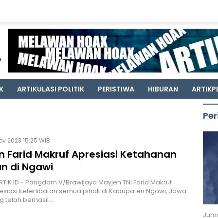
K
ARTIKULASI POLITIK
PERISTIWA
HIBURAN
ARTIKP
Per
ov 2023 15:25 WIB
n Farid Makruf Apresiasi Ketahanan
n di Ngawi
RTIK.ID - Pangdam V/Brawijaya Mayjen TNI Farid Makruf
iasi keterlibatan semua pihak di Kabupaten Ngawi, Jawa
g telah berhasil…
Juma