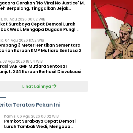
acara Gerakan 'No Viral No Justice' M.
leh Berpulang, Tinggalkan Jejak
juangan untuk Rakyat Kecil
s, 06 Agu 2026 00:02 WIB
kot Surabaya Cepat Demosi Lurah
bak Wedi, Mengapa Dugaan Pungli
um Terungkap?
sa, 04 Agu 2026 11:52 WIB
ombang 3 Meter Hentikan Sementara
carian Korban KMP Mutiara Sentosa 2
n, 03 Agu 2026 18:54 WIB
rasi SAR KMP Mutiara Sentosa II
anjut, 234 Korban Berhasil Dievakuasi
Lihat Lainnya
erita Teratas Pekan Ini
Kamis, 06 Agu 2026 00:02 WIB
Pemkot Surabaya Cepat Demosi
Lurah Tambak Wedi, Mengapa
Dugaan Pungli Belum Terungkap?