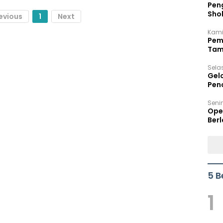
Peng
Sho
evious
1
Next
Per
Kami
Pem
Tam
Bel
Sela
Gel
Pen
Seni
Ope
Berl
5 B
1