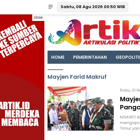
Sabtu, 08 Agu 2026 00:50 WIB
close
HOME
PEMERINTAHAN
GEOPOLITI
Mayjen Farid Makruf
Rabu, 01 N
Mayje
Panga
NGAWI | A
mengapres
Timur yan