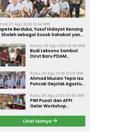
mat, 07 Agu 2026 12:44 WIB
apete Berduka, Yusuf Hidayat Kenang
. Sholeh sebagai Sosok Sahabat yang
eduli Sesama Alumni Tebuireng
Kamis, 06 Agu 2026 10:48 WIB
Budi Leksono Sambut
Dirut Baru PDAM
Surabaya, Dorong
Pelayanan Air Minum
Makin Prima
Rabu, 05 Agu 2026 10:09 WIB
Ahmad Muzani Tepis Isu
Puncak Gejolak Agustus
2026, Ajak Masyarakat
Perkuat Persatuan
Rabu, 05 Agu 2026 09:55 WIB
PWI Pusat dan AFPI
Gelar Workshop
Jurnalistik Bahas Pindar,
Inklusi Keuangan, dan
Lihat lainnya
Perlindungan Publik