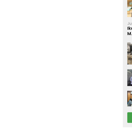
Ju
Ik
M
P