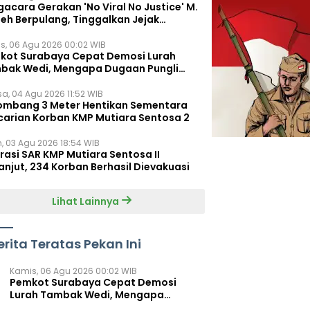
acara Gerakan 'No Viral No Justice' M.
leh Berpulang, Tinggalkan Jejak
juangan untuk Rakyat Kecil
s, 06 Agu 2026 00:02 WIB
kot Surabaya Cepat Demosi Lurah
bak Wedi, Mengapa Dugaan Pungli
um Terungkap?
sa, 04 Agu 2026 11:52 WIB
ombang 3 Meter Hentikan Sementara
carian Korban KMP Mutiara Sentosa 2
n, 03 Agu 2026 18:54 WIB
rasi SAR KMP Mutiara Sentosa II
anjut, 234 Korban Berhasil Dievakuasi
Lihat Lainnya
erita Teratas Pekan Ini
Kamis, 06 Agu 2026 00:02 WIB
Pemkot Surabaya Cepat Demosi
Lurah Tambak Wedi, Mengapa
Dugaan Pungli Belum Terungkap?