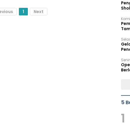
Peng
Sho
evious
1
Next
Per
Kami
Pem
Tam
Bel
Sela
Gel
Pen
Seni
Ope
Berl
5 B
1