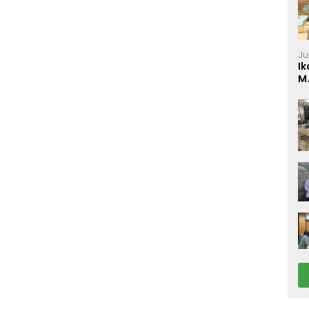
Ju
Ik
M
P