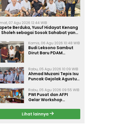
mat, 07 Agu 2026 12:44 WIB
apete Berduka, Yusuf Hidayat Kenang
. Sholeh sebagai Sosok Sahabat yang
eduli Sesama Alumni Tebuireng
Kamis, 06 Agu 2026 10:48 WIB
Budi Leksono Sambut
Dirut Baru PDAM
Surabaya, Dorong
Pelayanan Air Minum
Makin Prima
Rabu, 05 Agu 2026 10:09 WIB
Ahmad Muzani Tepis Isu
Puncak Gejolak Agustus
2026, Ajak Masyarakat
Perkuat Persatuan
Rabu, 05 Agu 2026 09:55 WIB
PWI Pusat dan AFPI
Gelar Workshop
Jurnalistik Bahas Pindar,
Inklusi Keuangan, dan
Lihat lainnya
Perlindungan Publik