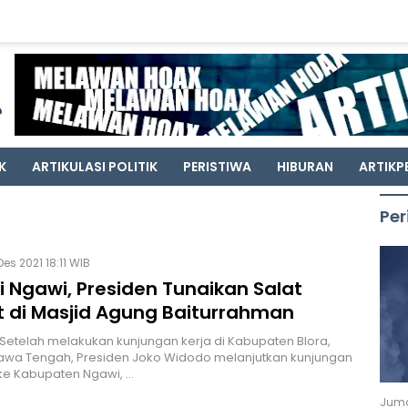
K
ARTIKULASI POLITIK
PERISTIWA
HIBURAN
ARTIKP
Per
es 2021 18:11 WIB
i Ngawi, Presiden Tunaikan Salat
 di Masjid Agung Baiturrahman
- Setelah melakukan kunjungan kerja di Kabupaten Blora,
Jawa Tengah, Presiden Joko Widodo melanjutkan kunjungan
ke Kabupaten Ngawi, …
Juma