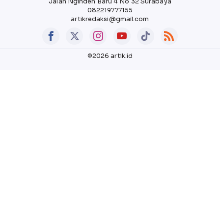
Jalan Nginden Baru 4 No 32 Surabaya
082219777155
artikredaksi@gmail.com
©2026 artik.id