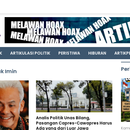
K
ARTIKULASI POLITIK
PERISTIWA
HIBURAN
ARTIKP
Per
k Imin
Analis Politik Unas Bilang,
Pasangan Capres-Cawapres Harus
Ada yang dari Luar Jawa
Kami