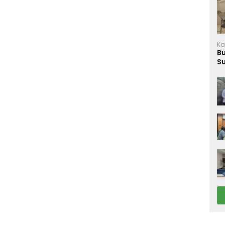
Ka
B
S
M