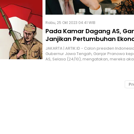
Rabu, 25 Okt 2023 04:41 WIB
Pada Kamar Dagang AS, Gan
Janjikan Pertumbuhan Ekon
Jika Menjabat Presiden
JAKARTA | ARTIK.ID - Calon presiden Indonesi
Gubernur Jawa Tengah, Ganjar Pranowo kep
AS, Selasa (24/10), mengatakan, mereka aka
Pr