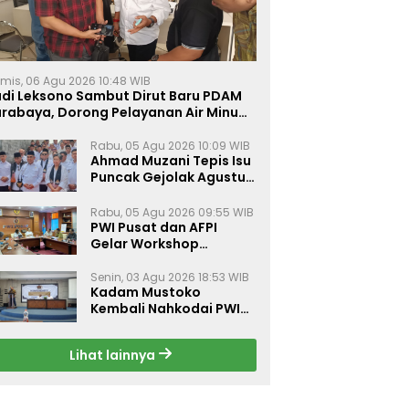
mis, 06 Agu 2026 10:48 WIB
udi Leksono Sambut Dirut Baru PDAM
urabaya, Dorong Pelayanan Air Minum
akin Prima
Rabu, 05 Agu 2026 10:09 WIB
Ahmad Muzani Tepis Isu
Puncak Gejolak Agustus
2026, Ajak Masyarakat
Perkuat Persatuan
Rabu, 05 Agu 2026 09:55 WIB
PWI Pusat dan AFPI
Gelar Workshop
Jurnalistik Bahas Pindar,
Inklusi Keuangan, dan
Senin, 03 Agu 2026 18:53 WIB
Kadam Mustoko
Perlindungan Publik
Kembali Nahkodai PWI
Lamongan, PWI Nganjuk
Harap Sinergi Antar
Lihat lainnya
Daerah Kian Kuat