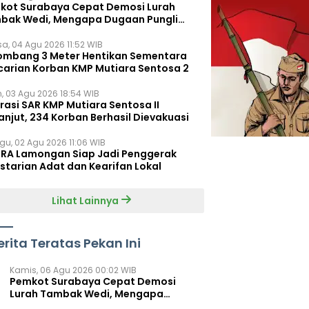
kot Surabaya Cepat Demosi Lurah
bak Wedi, Mengapa Dugaan Pungli
um Terungkap?
sa, 04 Agu 2026 11:52 WIB
ombang 3 Meter Hentikan Sementara
carian Korban KMP Mutiara Sentosa 2
n, 03 Agu 2026 18:54 WIB
rasi SAR KMP Mutiara Sentosa II
anjut, 234 Korban Berhasil Dievakuasi
gu, 02 Agu 2026 11:06 WIB
RA Lamongan Siap Jadi Penggerak
starian Adat dan Kearifan Lokal
Lihat Lainnya
erita Teratas Pekan Ini
Kamis, 06 Agu 2026 00:02 WIB
Pemkot Surabaya Cepat Demosi
Lurah Tambak Wedi, Mengapa
Dugaan Pungli Belum Terungkap?