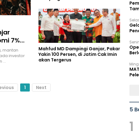
Pem
Tam
Bel
Sela
Gel
Pen
jar
omi 7%
Seni
Ope
Mahfud MD Dampingi Ganjar, Pakar
a, mantan
Berl
Yakin 100 Persen, di Jatim Cak Imin
ada investor
akan Tergerus
n …
Ming
MAT
Pele
evious
1
Next
5 B
1