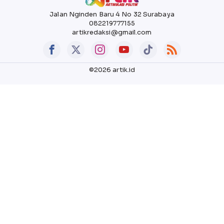
Jalan Nginden Baru 4 No 32 Surabaya
082219777155
artikredaksi@gmail.com
©2026 artik.id