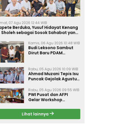
mat, 07 Agu 2026 12:44 WIB
apete Berduka, Yusuf Hidayat Kenang
. Sholeh sebagai Sosok Sahabat yang
eduli Sesama Alumni Tebuireng
Kamis, 06 Agu 2026 10:48 WIB
Budi Leksono Sambut
Dirut Baru PDAM
Surabaya, Dorong
Pelayanan Air Minum
Makin Prima
Rabu, 05 Agu 2026 10:09 WIB
Ahmad Muzani Tepis Isu
Puncak Gejolak Agustus
2026, Ajak Masyarakat
Perkuat Persatuan
Rabu, 05 Agu 2026 09:55 WIB
PWI Pusat dan AFPI
Gelar Workshop
Jurnalistik Bahas Pindar,
Inklusi Keuangan, dan
Lihat lainnya
Perlindungan Publik