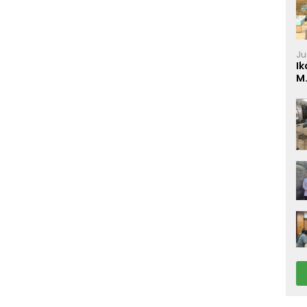
Ju
Ik
M
P