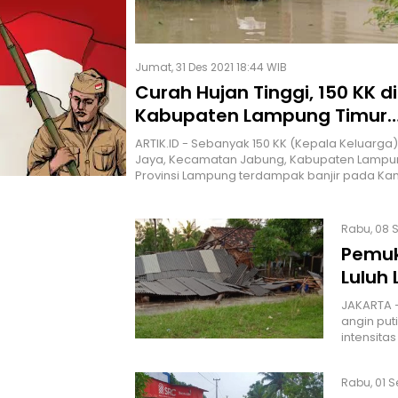
Jumat, 31 Des 2021 18:44 WIB
Curah Hujan Tinggi, 150 KK di
Kabupaten Lampung Timur
Terendam Banjir
ARTIK.ID - Sebanyak 150 KK (Kepala Keluarga
Jaya, Kecamatan Jabung, Kabupaten Lampun
Provinsi Lampung terdampak banjir pada Kam
Rabu, 08 S
Pemuk
Luluh
JAKARTA –
angin put
intensitas
Rabu, 01 S