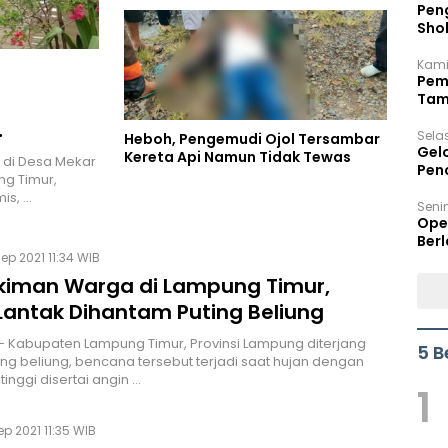
Peng
Sho
Per
Kami
Pem
Tam
Bel
Sela
Heboh, Pengemudi Ojol Tersambar
Gel
Kereta Api Namun Tidak Tewas
) di Desa Mekar
Pen
g Timur,
is, …
Seni
Ope
Berl
ep 2021 11:34 WIB
iman Warga di Lampung Timur,
 Lantak Dihantam Puting Beliung
 Kabupaten Lampung Timur, Provinsi Lampung diterjang
5 B
ing beliung, bencana tersebut terjadi saat hujan dengan
 tinggi disertai angin …
1
ep 2021 11:35 WIB