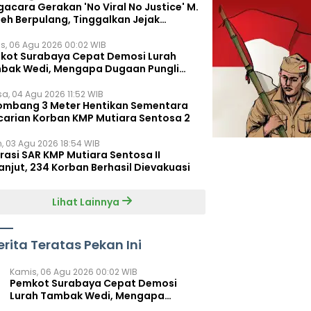
acara Gerakan 'No Viral No Justice' M.
leh Berpulang, Tinggalkan Jejak
juangan untuk Rakyat Kecil
s, 06 Agu 2026 00:02 WIB
kot Surabaya Cepat Demosi Lurah
bak Wedi, Mengapa Dugaan Pungli
um Terungkap?
sa, 04 Agu 2026 11:52 WIB
ombang 3 Meter Hentikan Sementara
carian Korban KMP Mutiara Sentosa 2
n, 03 Agu 2026 18:54 WIB
rasi SAR KMP Mutiara Sentosa II
anjut, 234 Korban Berhasil Dievakuasi
Lihat Lainnya
erita Teratas Pekan Ini
Kamis, 06 Agu 2026 00:02 WIB
Pemkot Surabaya Cepat Demosi
Lurah Tambak Wedi, Mengapa
Dugaan Pungli Belum Terungkap?