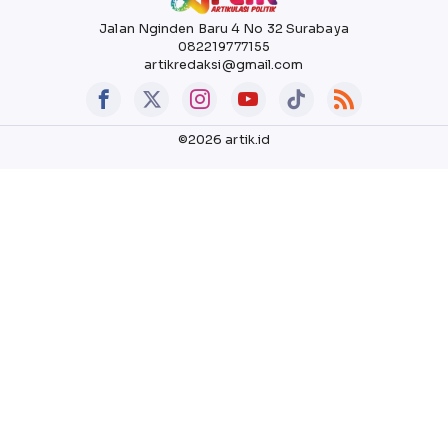
Jalan Nginden Baru 4 No 32 Surabaya
082219777155
artikredaksi@gmail.com
©2026 artik.id