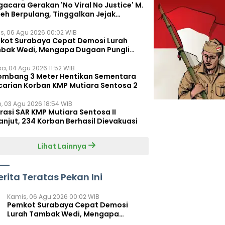
acara Gerakan 'No Viral No Justice' M.
leh Berpulang, Tinggalkan Jejak
juangan untuk Rakyat Kecil
s, 06 Agu 2026 00:02 WIB
kot Surabaya Cepat Demosi Lurah
bak Wedi, Mengapa Dugaan Pungli
um Terungkap?
sa, 04 Agu 2026 11:52 WIB
ombang 3 Meter Hentikan Sementara
carian Korban KMP Mutiara Sentosa 2
n, 03 Agu 2026 18:54 WIB
rasi SAR KMP Mutiara Sentosa II
anjut, 234 Korban Berhasil Dievakuasi
Lihat Lainnya
erita Teratas Pekan Ini
Kamis, 06 Agu 2026 00:02 WIB
Pemkot Surabaya Cepat Demosi
Lurah Tambak Wedi, Mengapa
Dugaan Pungli Belum Terungkap?