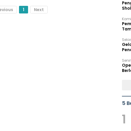
Peng
Sho
evious
1
Next
Per
Kami
Pem
Tam
Bel
Sela
Gel
Pen
Seni
Ope
Berl
5 B
1