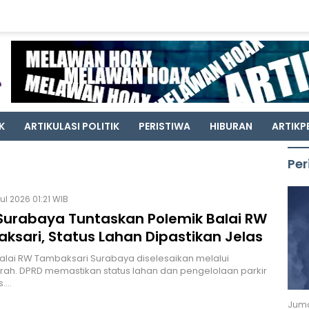
K
ARTIKULASI POLITIK
PERISTIWA
HIBURAN
ARTIKP
Per
ul 2026 01:21 WIB
Surabaya Tuntaskan Polemik Balai RW
ksari, Status Lahan Dipastikan Jelas
alai RW Tambaksari Surabaya diselesaikan melalui
ah. DPRD memastikan status lahan dan pengelolaan parkir
s.…
Juma