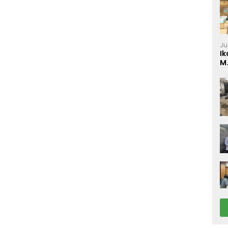
Ju
Ik
M
P