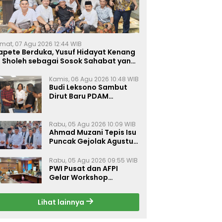
mat, 07 Agu 2026 12:44 WIB
apete Berduka, Yusuf Hidayat Kenang
. Sholeh sebagai Sosok Sahabat yang
eduli Sesama Alumni Tebuireng
Kamis, 06 Agu 2026 10:48 WIB
Budi Leksono Sambut
Dirut Baru PDAM
Surabaya, Dorong
Pelayanan Air Minum
Makin Prima
Rabu, 05 Agu 2026 10:09 WIB
Ahmad Muzani Tepis Isu
Puncak Gejolak Agustus
2026, Ajak Masyarakat
Perkuat Persatuan
Rabu, 05 Agu 2026 09:55 WIB
PWI Pusat dan AFPI
Gelar Workshop
Jurnalistik Bahas Pindar,
Inklusi Keuangan, dan
Lihat lainnya
Perlindungan Publik