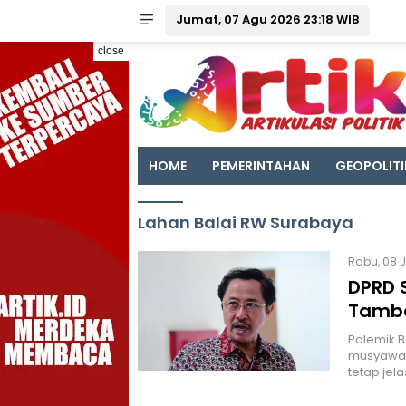
Jumat, 07 Agu 2026 23:18 WIB
close
HOME
PEMERINTAHAN
GEOPOLITI
Lahan Balai RW Surabaya
Rabu, 08 J
DPRD 
Tamba
Polemik B
musyawar
tetap jela