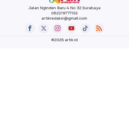
Jalan Nginden Baru 4 No 32 Surabaya
082219777155
artikredaksi@gmail.com
©2026 artik.id