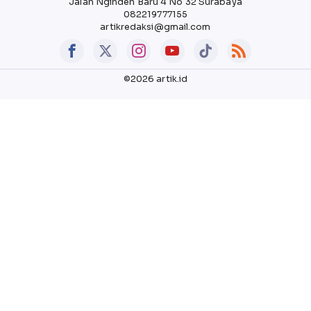
Jalan Nginden Baru 4 No 32 Surabaya
082219777155
artikredaksi@gmail.com
©2026 artik.id