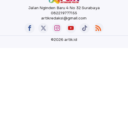
Jalan Nginden Baru 4 No 32 Surabaya
082219777155
artikredaksi@gmail.com
©2026 artik.id