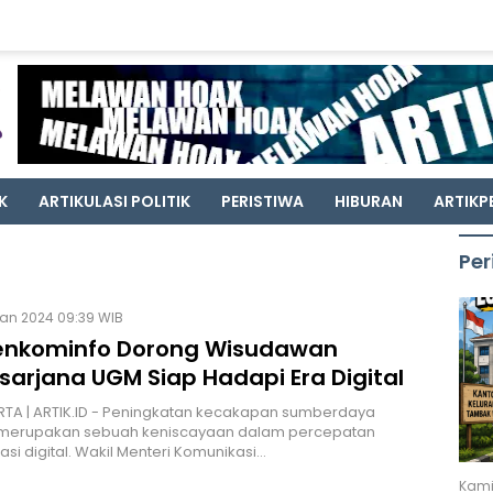
K
ARTIKULASI POLITIK
PERISTIWA
HIBURAN
ARTIKP
Per
Jan 2024 09:39 WIB
kominfo Dorong Wisudawan
sarjana UGM Siap Hadapi Era Digital
TA | ARTIK.ID - Peningkatan kecakapan sumberdaya
merupakan sebuah keniscayaan dalam percepatan
asi digital. Wakil Menteri Komunikasi…
Kami