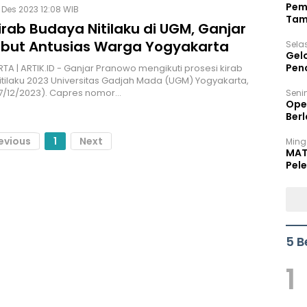
Pem
 Des 2023 12:08 WIB
Tam
Kirab Budaya Nitilaku di UGM, Ganjar
Bel
but Antusias Warga Yogyakarta
Sela
Gel
Pen
A | ARTIK.ID - Ganjar Pranowo mengikuti prosesi kirab
tilaku 2023 Universitas Gadjah Mada (UGM) Yogyakarta,
7/12/2023). Capres nomor…
Seni
Ope
Berl
evious
1
Next
Ming
MAT
Pele
5 B
1