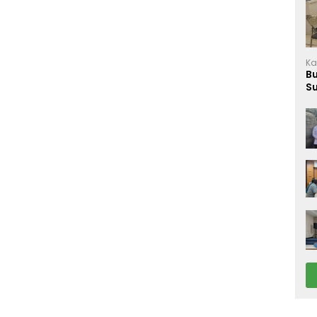
Ka
B
S
M