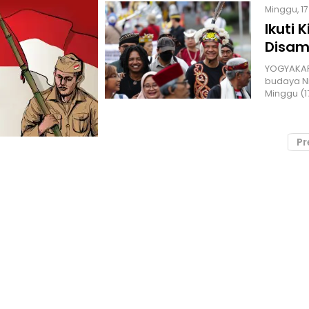
Minggu, 17
Ikuti 
Disam
YOGYAKART
budaya Ni
Minggu (1
Pr