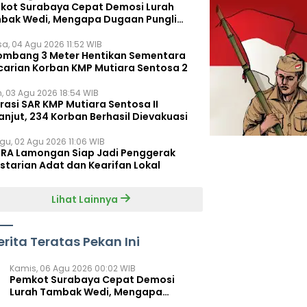
kot Surabaya Cepat Demosi Lurah
bak Wedi, Mengapa Dugaan Pungli
um Terungkap?
sa, 04 Agu 2026 11:52 WIB
ombang 3 Meter Hentikan Sementara
carian Korban KMP Mutiara Sentosa 2
n, 03 Agu 2026 18:54 WIB
rasi SAR KMP Mutiara Sentosa II
anjut, 234 Korban Berhasil Dievakuasi
gu, 02 Agu 2026 11:06 WIB
RA Lamongan Siap Jadi Penggerak
starian Adat dan Kearifan Lokal
Lihat Lainnya
erita Teratas Pekan Ini
Kamis, 06 Agu 2026 00:02 WIB
Pemkot Surabaya Cepat Demosi
Lurah Tambak Wedi, Mengapa
Dugaan Pungli Belum Terungkap?