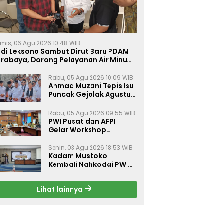
mis, 06 Agu 2026 10:48 WIB
udi Leksono Sambut Dirut Baru PDAM
urabaya, Dorong Pelayanan Air Minum
akin Prima
Rabu, 05 Agu 2026 10:09 WIB
Ahmad Muzani Tepis Isu
Puncak Gejolak Agustus
2026, Ajak Masyarakat
Perkuat Persatuan
Rabu, 05 Agu 2026 09:55 WIB
PWI Pusat dan AFPI
Gelar Workshop
Jurnalistik Bahas Pindar,
Inklusi Keuangan, dan
Senin, 03 Agu 2026 18:53 WIB
Kadam Mustoko
Perlindungan Publik
Kembali Nahkodai PWI
Lamongan, PWI Nganjuk
Harap Sinergi Antar
Lihat lainnya
Daerah Kian Kuat