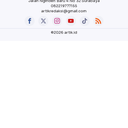
Jalan Nginden Baru 4 No 32 Surabaya
082219777155
artikredaksi@gmail.com
©2026 artik.id