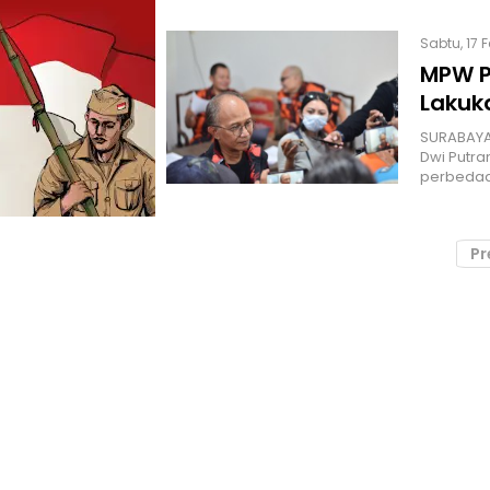
Sabtu, 17 
MPW P
Lakuk
SURABAYA 
Dwi Putra
perbedaa
Pr