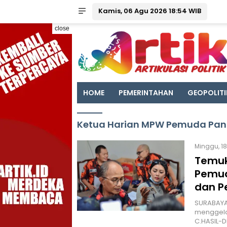
Kamis, 06 Agu 2026 18:54 WIB
close
HOME
PEMERINTAHAN
GEOPOLITI
Ketua Harian MPW Pemuda Panc
Minggu, 18
Temuk
Pemud
dan P
SURABAYA 
menggelar
C.HASIL-D