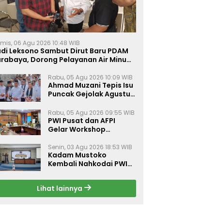
mis, 06 Agu 2026 10:48 WIB
udi Leksono Sambut Dirut Baru PDAM
urabaya, Dorong Pelayanan Air Minum
akin Prima
Rabu, 05 Agu 2026 10:09 WIB
Ahmad Muzani Tepis Isu
Puncak Gejolak Agustus
2026, Ajak Masyarakat
Perkuat Persatuan
Rabu, 05 Agu 2026 09:55 WIB
PWI Pusat dan AFPI
Gelar Workshop
Jurnalistik Bahas Pindar,
Inklusi Keuangan, dan
Senin, 03 Agu 2026 18:53 WIB
Kadam Mustoko
Perlindungan Publik
Kembali Nahkodai PWI
Lamongan, PWI Nganjuk
Harap Sinergi Antar
Lihat lainnya
Daerah Kian Kuat