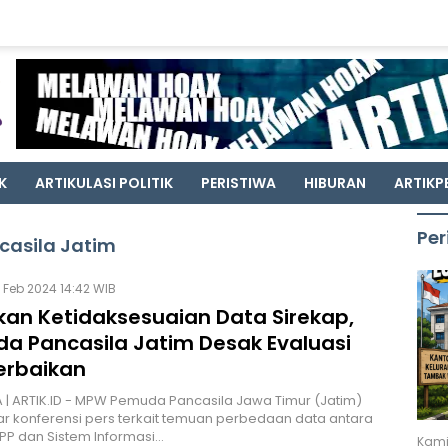
K
ARTIKULASI POLITIK
PERISTIWA
HIBURAN
ARTIKP
Per
asila Jatim
 Feb 2024 14:42 WIB
an Ketidaksesuaian Data Sirekap,
a Pancasila Jatim Desak Evaluasi
erbaikan
| ARTIK.ID - MPW Pemuda Pancasila Jawa Timur (Jatim)
 konferensi pers terkait temuan perbedaan data antara
PP dan Sistem Informasi…
Kami