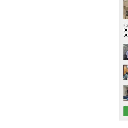
Ka
B
S
M