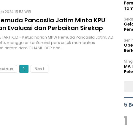
Pem
Tam
Feb 2024 15:53 WIB
Bel
emuda Pancasila Jatim Minta KPU
Sela
Gel
an Evaluasi dan Perbaikan Sirekap
Pen
| ARTIK.ID - Ketua harian MPW Pemuda Pancasila Jatim, AD
Seni
nto, menggelar konferensi pers untuk membahas
Ope
n antara data C.HASIL-DPP dan…
Berl
Ming
MAT
evious
1
Next
Pele
5 B
1