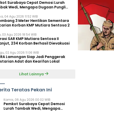
kot Surabaya Cepat Demosi Lurah
bak Wedi, Mengapa Dugaan Pungli
um Terungkap?
sa, 04 Agu 2026 11:52 WIB
ombang 3 Meter Hentikan Sementara
carian Korban KMP Mutiara Sentosa 2
n, 03 Agu 2026 18:54 WIB
rasi SAR KMP Mutiara Sentosa II
anjut, 234 Korban Berhasil Dievakuasi
gu, 02 Agu 2026 11:06 WIB
RA Lamongan Siap Jadi Penggerak
starian Adat dan Kearifan Lokal
Lihat Lainnya
erita Teratas Pekan Ini
Kamis, 06 Agu 2026 00:02 WIB
Pemkot Surabaya Cepat Demosi
Lurah Tambak Wedi, Mengapa
Dugaan Pungli Belum Terungkap?