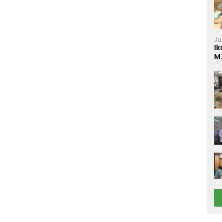
Ju
Ik
M
P