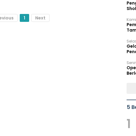
Peng
Sho
Per
evious
1
Next
Kami
Pem
Tam
Bel
Sela
Gel
Pen
Seni
Ope
Berl
5 B
1