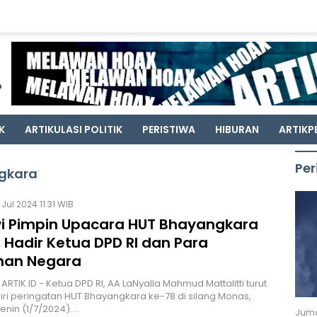
K
ARTIKULASI POLITIK
PERISTIWA
HIBURAN
ARTIKP
Per
ngkara
Jul 2024 11:31 WIB
i Pimpin Upacara HUT Bhayangkara
 Hadir Ketua DPD RI dan Para
nan Negara
ARTIK.ID - Ketua DPD RI, AA LaNyalla Mahmud Mattalitti turut
i peringatan HUT Bhayangkara ke-78 di silang Monas,
Senin (1/7/2024).…
Juma