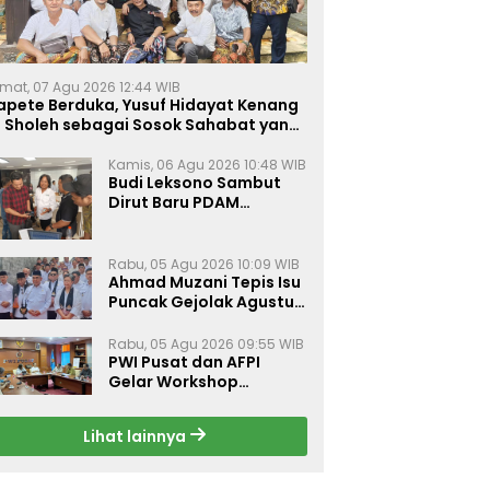
mat, 07 Agu 2026 12:44 WIB
apete Berduka, Yusuf Hidayat Kenang
. Sholeh sebagai Sosok Sahabat yang
eduli Sesama Alumni Tebuireng
Kamis, 06 Agu 2026 10:48 WIB
Budi Leksono Sambut
Dirut Baru PDAM
Surabaya, Dorong
Pelayanan Air Minum
Makin Prima
Rabu, 05 Agu 2026 10:09 WIB
Ahmad Muzani Tepis Isu
Puncak Gejolak Agustus
2026, Ajak Masyarakat
Perkuat Persatuan
Rabu, 05 Agu 2026 09:55 WIB
PWI Pusat dan AFPI
Gelar Workshop
Jurnalistik Bahas Pindar,
Inklusi Keuangan, dan
Lihat lainnya
Perlindungan Publik