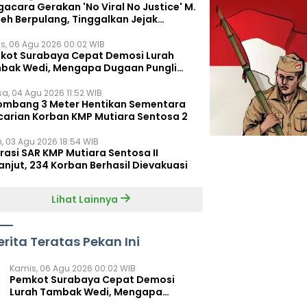
acara Gerakan 'No Viral No Justice' M.
leh Berpulang, Tinggalkan Jejak
juangan untuk Rakyat Kecil
s, 06 Agu 2026 00:02 WIB
kot Surabaya Cepat Demosi Lurah
bak Wedi, Mengapa Dugaan Pungli
um Terungkap?
sa, 04 Agu 2026 11:52 WIB
ombang 3 Meter Hentikan Sementara
carian Korban KMP Mutiara Sentosa 2
n, 03 Agu 2026 18:54 WIB
rasi SAR KMP Mutiara Sentosa II
anjut, 234 Korban Berhasil Dievakuasi
Lihat Lainnya
erita Teratas Pekan Ini
Kamis, 06 Agu 2026 00:02 WIB
Pemkot Surabaya Cepat Demosi
Lurah Tambak Wedi, Mengapa
Dugaan Pungli Belum Terungkap?