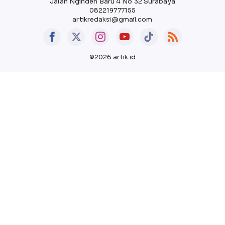
Jalan Nginden Baru 4 No 32 Surabaya
082219777155
artikredaksi@gmail.com
©2026 artik.id