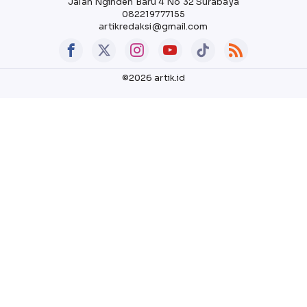
Jalan Nginden Baru 4 No 32 Surabaya
082219777155
artikredaksi@gmail.com
©2026 artik.id