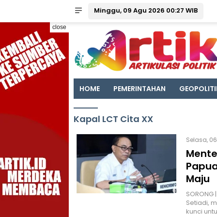
Minggu, 09 Agu 2026 00:27 WIB
close
HOME
PEMERINTAHAN
GEOPOLITI
Kapal LCT Cita XX
Selasa, 06
Mente
Papua
Maju
SORONG | 
Setiadi,
kunci unt