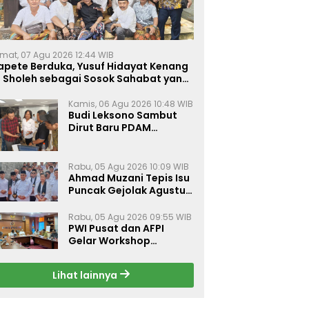
mat, 07 Agu 2026 12:44 WIB
apete Berduka, Yusuf Hidayat Kenang
. Sholeh sebagai Sosok Sahabat yang
eduli Sesama Alumni Tebuireng
Kamis, 06 Agu 2026 10:48 WIB
Budi Leksono Sambut
Dirut Baru PDAM
Surabaya, Dorong
Pelayanan Air Minum
Makin Prima
Rabu, 05 Agu 2026 10:09 WIB
Ahmad Muzani Tepis Isu
Puncak Gejolak Agustus
2026, Ajak Masyarakat
Perkuat Persatuan
Rabu, 05 Agu 2026 09:55 WIB
PWI Pusat dan AFPI
Gelar Workshop
Jurnalistik Bahas Pindar,
Inklusi Keuangan, dan
Lihat lainnya
Perlindungan Publik