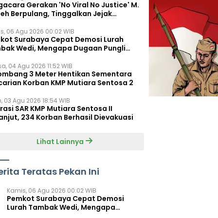
acara Gerakan 'No Viral No Justice' M.
leh Berpulang, Tinggalkan Jejak
juangan untuk Rakyat Kecil
s, 06 Agu 2026 00:02 WIB
kot Surabaya Cepat Demosi Lurah
bak Wedi, Mengapa Dugaan Pungli
um Terungkap?
sa, 04 Agu 2026 11:52 WIB
ombang 3 Meter Hentikan Sementara
carian Korban KMP Mutiara Sentosa 2
n, 03 Agu 2026 18:54 WIB
rasi SAR KMP Mutiara Sentosa II
anjut, 234 Korban Berhasil Dievakuasi
Lihat Lainnya
erita Teratas Pekan Ini
Kamis, 06 Agu 2026 00:02 WIB
Pemkot Surabaya Cepat Demosi
Lurah Tambak Wedi, Mengapa
Dugaan Pungli Belum Terungkap?