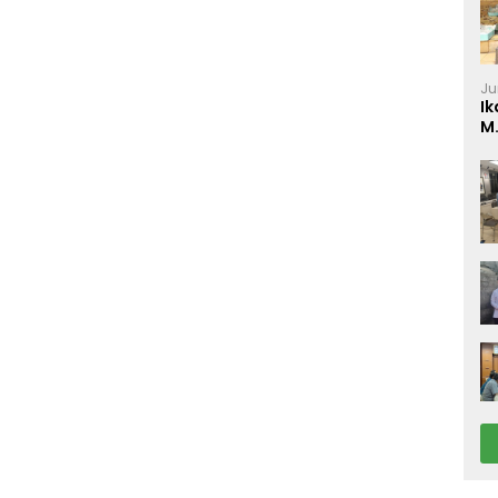
Ju
Ik
M
P