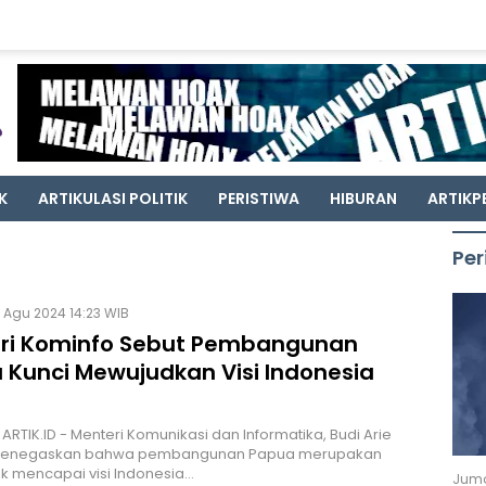
K
ARTIKULASI POLITIK
PERISTIWA
HIBURAN
ARTIKP
Per
 Agu 2024 14:23 WIB
ri Kominfo Sebut Pembangunan
 Kunci Mewujudkan Visi Indonesia
ARTIK.ID - Menteri Komunikasi dan Informatika, Budi Arie
 menegaskan bahwa pembangunan Papua merupakan
uk mencapai visi Indonesia…
Juma