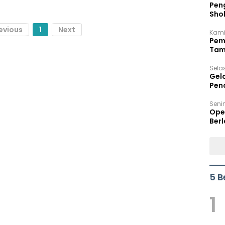
Peng
Sho
Per
evious
1
Next
Kami
Pem
Tam
Bel
Sela
Gel
Pen
Seni
Ope
Berl
5 B
1